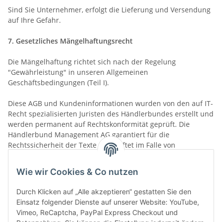
Sind Sie Unternehmer, erfolgt die Lieferung und Versendung
auf Ihre Gefahr.
7. Gesetzliches Mängelhaftungsrecht
Die Mängelhaftung richtet sich nach der Regelung
"Gewährleistung" in unseren Allgemeinen
Geschäftsbedingungen (Teil I).
Diese AGB und Kundeninformationen wurden von den auf IT-
Recht spezialisierten Juristen des Händlerbundes erstellt und
werden permanent auf Rechtskonformität geprüft. Die
Händlerbund Management AG garantiert für die
Rechtssicherheit der Texte und haftet im Falle von
Abmahnungen. Nähere Informationen dazu finden Sie
unter:
https://www.haendlerbund.de/
de/leistungen/
Wie wir Cookies & Co nutzen
rechtssicherheit/agb-service
.
Durch Klicken auf „Alle akzeptieren“ gestatten Sie den
Einsatz folgender Dienste auf unserer Website: YouTube,
Vimeo, ReCaptcha, PayPal Express Checkout und