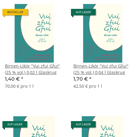
BESTSELLER
AUF LAGER
Birnen-Likör "Vui zfui Gfui"
Birnen-Likör "Vui zfui Gfui"
(25 % vol.) 0,02 l Glaskrug
(25 % vol.) 0,04 l Glaskrug
1,40 €
*
1,70 €
*
70,00 € pro 1 l
42,50 € pro 1 l
AUF LAGER
AUF LAGER