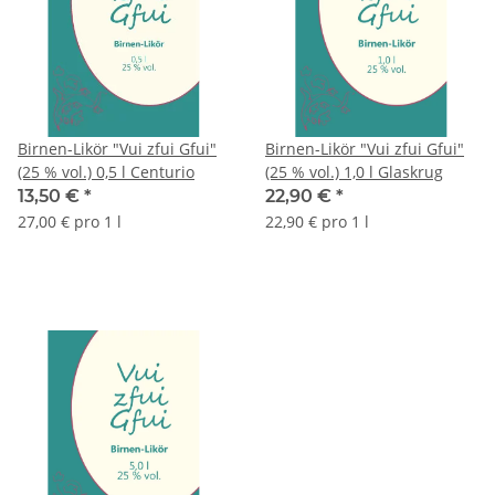
Birnen-Likör "Vui zfui Gfui"
Birnen-Likör "Vui zfui Gfui"
(25 % vol.) 0,5 l Centurio
(25 % vol.) 1,0 l Glaskrug
13,50 €
*
22,90 €
*
27,00 € pro 1 l
22,90 € pro 1 l