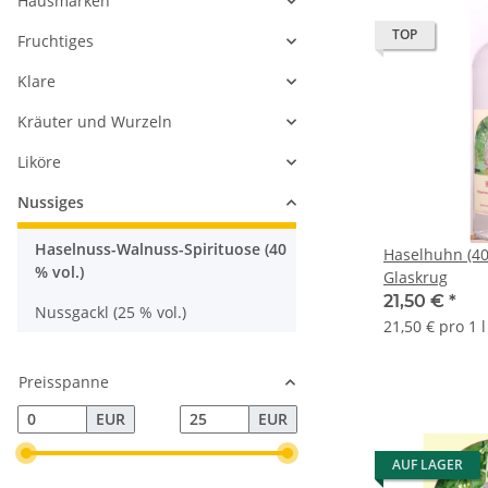
Hausmarken
TOP
Fruchtiges
Klare
Kräuter und Wurzeln
Liköre
Nussiges
Haselnuss-Walnuss-Spirituose (40
Haselhuhn (40 
% vol.)
Glaskrug
21,50 €
*
Nussgackl (25 % vol.)
21,50 € pro 1 l
Preisspanne
EUR
EUR
AUF LAGER