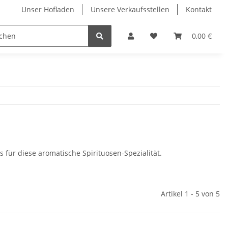
Unser Hofladen
Unsere Verkaufsstellen
Kontakt
A bis Z
Hausmarken
Fruchtiges
0,00 €
Klare
für diese aromatische Spirituosen-Spezialität.
Artikel 1 - 5 von 5