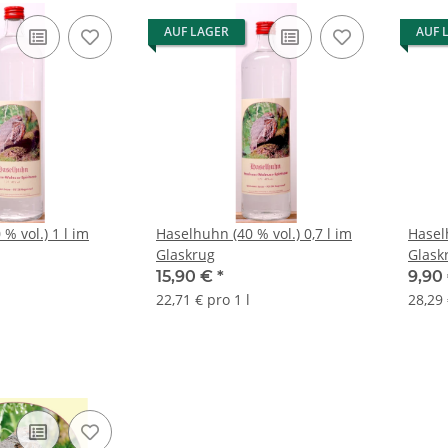
AUF LAGER
AUF 
% vol.) 1 l im
Haselhuhn (40 % vol.) 0,7 l im
Haselh
Glaskrug
Glask
15,90 €
*
9,90
22,71 € pro 1 l
28,29 