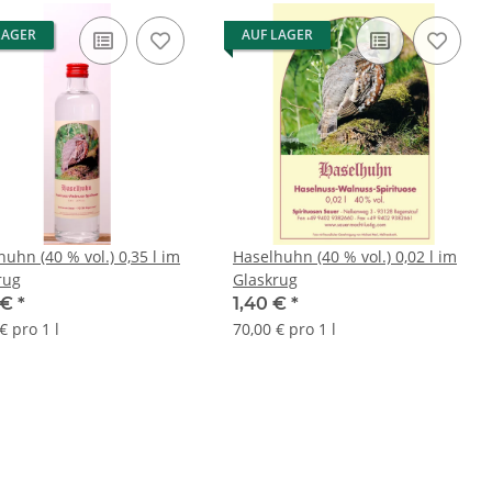
LAGER
AUF LAGER
uhn (40 % vol.) 0,35 l im
Haselhuhn (40 % vol.) 0,02 l im
rug
Glaskrug
 €
*
1,40 €
*
€ pro 1 l
70,00 € pro 1 l