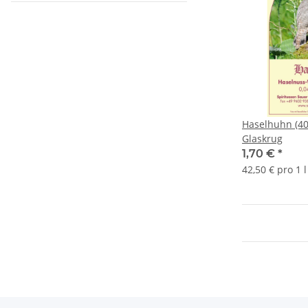
Haselhuhn (40 
Glaskrug
1,70 €
*
42,50 € pro 1 l