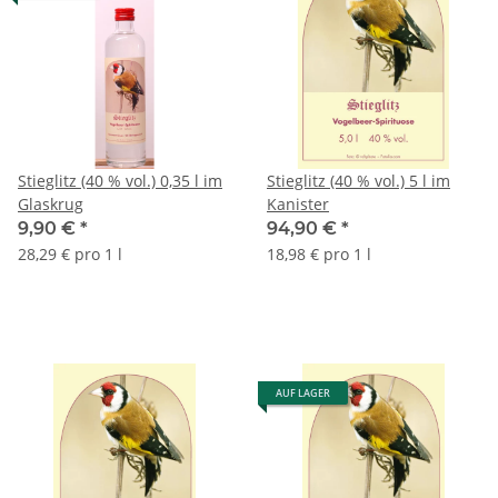
Stieglitz (40 % vol.) 0,35 l im
Stieglitz (40 % vol.) 5 l im
Glaskrug
Kanister
9,90 €
*
94,90 €
*
28,29 € pro 1 l
18,98 € pro 1 l
AUF LAGER