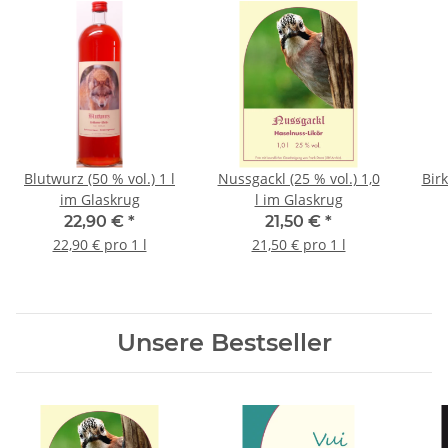
Blutwurz (50 % vol.) 1 l
Nussgackl (25 % vol.) 1,0
Birk
im Glaskrug
l im Glaskrug
22,90 €
*
21,50 €
*
22,90 € pro 1 l
21,50 € pro 1 l
Unsere Bestseller