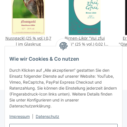
Nussgackl (25 % vol.) 0,7
Birnen-Likör "Vui zfui
Er
l im Glaskrug
Gfui" (25 % vol.) 0,02 l
"Oiw
Glaskrug
% v
15,90 €
*
1,40 €
*
22,71 € pro 1 l
70,00 € pro 1 l
Wie wir Cookies & Co nutzen
Durch Klicken auf „Alle akzeptieren“ gestatten Sie den
Einsatz folgender Dienste auf unserer Website: YouTube,
Vimeo, ReCaptcha, PayPal Express Checkout und
Ratenzahlung. Sie können die Einstellung jederzeit ändern
(Fingerabdruck-Icon links unten). Weitere Details finden
Sie unter
Konfigurieren
und in unserer
Datenschutzerklärung
.
Informationen
Impressum
|
Datenschutz
Gesetzliche Informationen