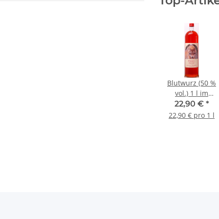
Top-Artike
Blutwurz (50 %
vol.) 1 l im
Glaskrug
22,90 €
*
22,90 € pro 1 l