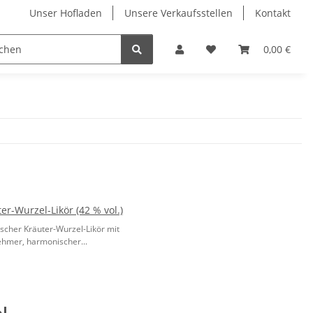
Unser Hofladen
Unsere Verkaufsstellen
Kontakt
A bis Z
Hausmarken
Fruchtiges
0,00 €
Klare
er-Wurzel-Likör (42 % vol.)
ischer Kräuter-Wurzel-Likör mit
hmer, harmonischer...