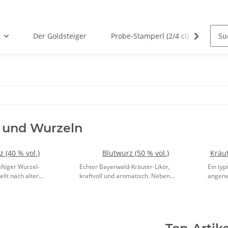
Der Goldsteiger
Probe-Stamperl (2/4 cl)
Von 
 und Wurzeln
 (40 % vol.)
Blutwurz (50 % vol.)
Kräut
äftiger Wurzel-
Echter Bayerwald-Kräuter-Likör,
Ein typ
lt nach alter...
kraftvoll und aromatisch. Neben...
angene