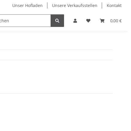
Unser Hofladen
Unsere Verkaufsstellen
Kontakt
A bis Z
Hausmarken
Fruchtiges
0,00 €
Klare