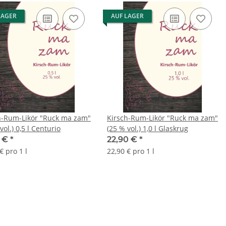
LAGER
AUF LAGER
h-Rum-Likör "Ruck ma zam"
Kirsch-Rum-Likör "Ruck ma zam"
vol.) 0,5 l Centurio
(25 % vol.) 1,0 l Glaskrug
0 €
*
22,90 €
*
€ pro 1 l
22,90 € pro 1 l