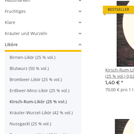
Hausmarken
BESTSELLER
Fruchtiges
Klare
Kräuter und Wurzeln
Liköre
Birnen-Likör (25 % vol.)
Blutwurz (50 % vol.)
Kirsch-Rum-Li
(25 % vol.) 0,0
Brombeer-Likör (25 % vol.)
1,40 €
*
70,00 € pro 1 l
Erdbeer-Minz-Likör (25 % vol.)
Kirsch-Rum-Likör (25 % vol.)
Kräuter-Wurzel-Likör (42 % vol.)
Nussgackl (25 % vol.)