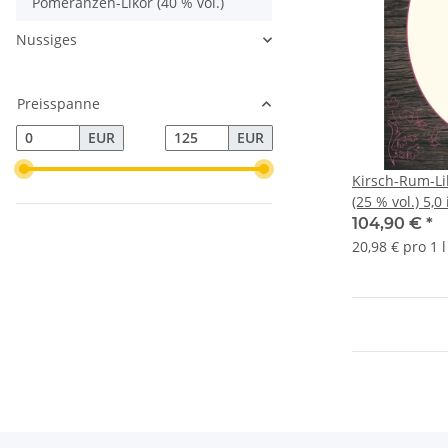
Pomeranzen-Likör (40 % vol.)
Nussiges
Preisspanne
EUR
EUR
Kirsch-Rum-Li
(25 % vol.) 5,0
104,90 €
*
20,98 € pro 1 l