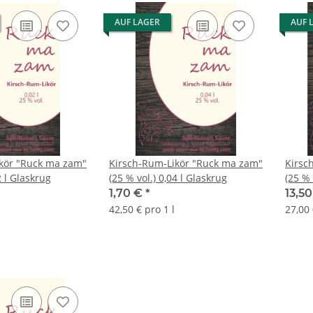
AUF LAGER
AUF 
kör "Ruck ma zam"
Kirsch-Rum-Likör "Ruck ma zam"
Kirsc
2 l Glaskrug
(25 % vol.) 0,04 l Glaskrug
(25 % 
1,70 €
*
13,5
42,50 € pro 1 l
27,00 