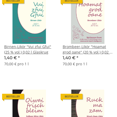
BESTSELLER
BESTSELLER
Birnen-Likör "Vui zfui Gfui"
Brombeer-Likör "Hoamat
(25 % vol.) 0,02 l Glaskrug
grod oane" (20 % vol.) 0,02 l
Glaskrug
1,40 €
*
1,40 €
*
70,00 € pro 1 l
70,00 € pro 1 l
BESTSELLER
BESTSELLER