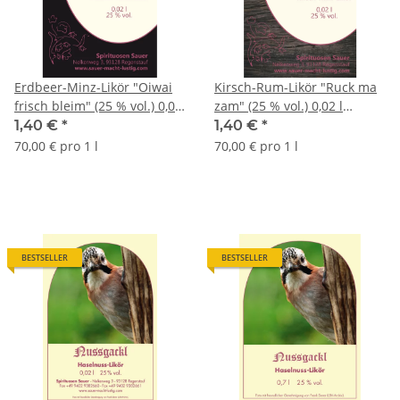
Erdbeer-Minz-Likör "Oiwai
Kirsch-Rum-Likör "Ruck ma
frisch bleim" (25 % vol.) 0,02
zam" (25 % vol.) 0,02 l
l Glaskrug
Glaskrug
1,40 €
*
1,40 €
*
70,00 € pro 1 l
70,00 € pro 1 l
BESTSELLER
BESTSELLER