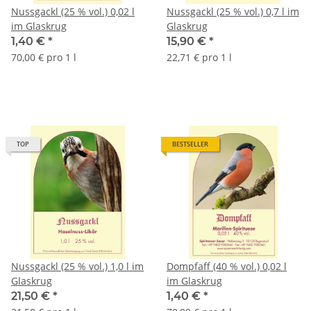
Nussgackl (25 % vol.) 0,02 l
Nussgackl (25 % vol.) 0,7 l im
im Glaskrug
Glaskrug
1,40 €
*
15,90 €
*
70,00 € pro 1 l
22,71 € pro 1 l
TOP
BESTSELLER
Nussgackl (25 % vol.) 1,0 l im
Dompfaff (40 % vol.) 0,02 l
Glaskrug
im Glaskrug
21,50 €
*
1,40 €
*