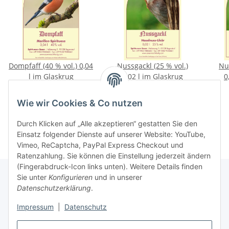
Dompfaff (40 % vol.) 0,04
Nussgackl (25 % vol.)
Nus
l im Glaskrug
0,02 l im Glaskrug
0
1,70 €
*
1,40 €
*
42,50 € pro 1 l
70,00 € pro 1 l
Wie wir Cookies & Co nutzen
Durch Klicken auf „Alle akzeptieren“ gestatten Sie den
Einsatz folgender Dienste auf unserer Website: YouTube,
Vimeo, ReCaptcha, PayPal Express Checkout und
Ratenzahlung. Sie können die Einstellung jederzeit ändern
(Fingerabdruck-Icon links unten). Weitere Details finden
Sie unter
Konfigurieren
und in unserer
Datenschutzerklärung
.
Informationen
Impressum
|
Datenschutz
Gesetzliche Informationen