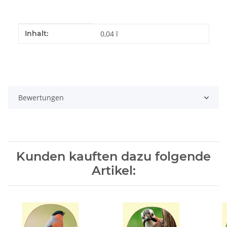
Produkteigenschaft
Wert
Inhalt:
0,04 l
Bewertungen
Kunden kauften dazu folgende
Artikel: