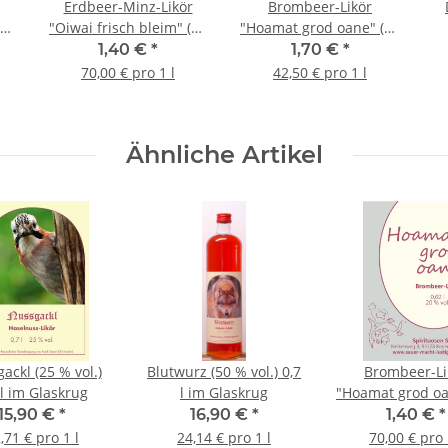
Erdbeer-Minz-Likör
Brombeer-Likör
(20
"Oiwai frisch bleim" (25
"Hoamat grod oane" (20
ug
% vol.) 0,02 l Glaskrug
% vol.) 0,04 l Glaskrug
1,40 €
*
1,70 €
*
70,00 € pro 1 l
42,50 € pro 1 l
Ähnliche Artikel
ackl (25 % vol.)
Blutwurz (50 % vol.) 0,7
Brombeer-Li
 l im Glaskrug
l im Glaskrug
"Hoamat grod oa
% vol.) 0,02 l G
15,90 €
*
16,90 €
*
1,40 €
*
,71 € pro 1 l
24,14 € pro 1 l
70,00 € pro 