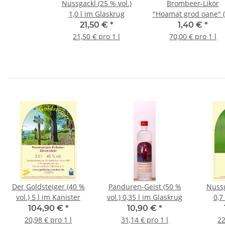
Nussgackl (25 % vol.)
Brombeer-Likör
1,0 l im Glaskrug
"Hoamat grod oane" 
% vol.) 0,02 l Glaskr
21,50 €
*
1,40 €
*
21,50 € pro 1 l
70,00 € pro 1 l
Der Goldsteiger (40 %
Panduren-Geist (50 %
Nussg
vol.) 5 l im Kanister
vol.) 0,35 l im Glaskrug
0,7
104,90 €
*
10,90 €
*
20,98 € pro 1 l
31,14 € pro 1 l
22