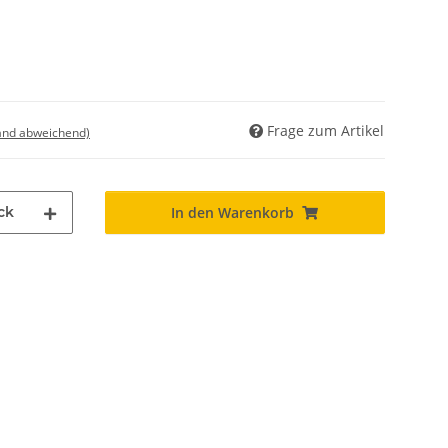
Frage zum Artikel
land abweichend)
ck
In den Warenkorb