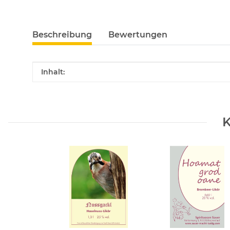
Beschreibung
Bewertungen
Produkteigenschaft
Wert
Inhalt:
K