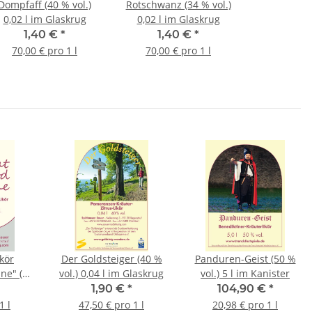
Dompfaff (40 % vol.)
Rotschwanz (34 % vol.)
0,02 l im Glaskrug
0,02 l im Glaskrug
1,40 €
*
1,40 €
*
70,00 € pro 1 l
70,00 € pro 1 l
kör
Der Goldsteiger (40 %
Panduren-Geist (50 %
ne" (20
vol.) 0,04 l im Glaskrug
vol.) 5 l im Kanister
laskrug
1,90 €
*
104,90 €
*
1 l
47,50 € pro 1 l
20,98 € pro 1 l