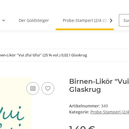
Der Goldsteiger
Probe-Stamperl (2/4 cl)
Von 
nen-Likör "Vui zfui Gfui" (25 % vol.) 0,02 l Glaskrug
Birnen-Likör "Vui 
Glaskrug
Artikelnummer:
349
Kategorie:
Probe-Stamperl (2/4 