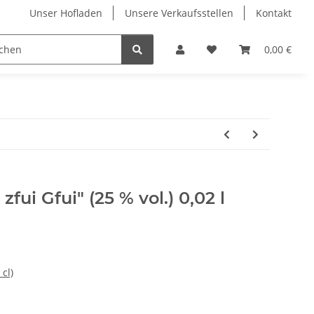
Unser Hofladen
Unsere Verkaufsstellen
Kontakt
A bis Z
Hausmarken
Fruchtiges
0,00 €
Klare
zfui Gfui" (25 % vol.) 0,02 l
cl)