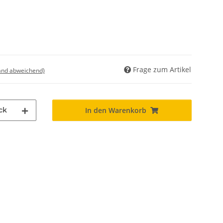
Frage zum Artikel
land abweichend)
ck
In den Warenkorb