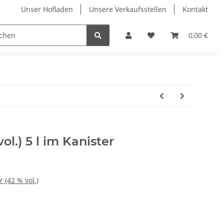
Unser Hofladen
Unsere Verkaufsstellen
Kontakt
A bis Z
Hausmarken
Fruchtiges
0,00 €
Klare
l.) 5 l im Kanister
 (42 % vol.)