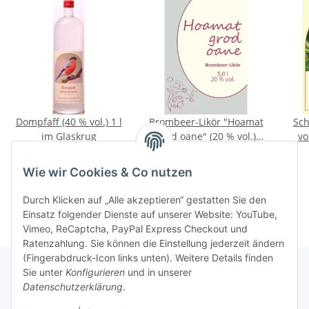
Dompfaff (40 % vol.) 1 l
Brombeer-Likör "Hoamat
Sch
im Glaskrug
grod oane" (20 % vol.)
vo
5,0 l Kanister
21,50 €
*
104,90 €
*
21,50 € pro 1 l
20,98 € pro 1 l
Wie wir Cookies & Co nutzen
Durch Klicken auf „Alle akzeptieren“ gestatten Sie den
Einsatz folgender Dienste auf unserer Website: YouTube,
Vimeo, ReCaptcha, PayPal Express Checkout und
Ratenzahlung. Sie können die Einstellung jederzeit ändern
(Fingerabdruck-Icon links unten). Weitere Details finden
Sie unter
Konfigurieren
und in unserer
Datenschutzerklärung
.
Informationen