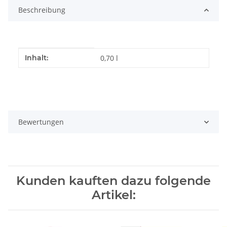
Beschreibung
Produkteigenschaft
Wert
Inhalt:
0,70 l
Bewertungen
Kunden kauften dazu folgende
Artikel: