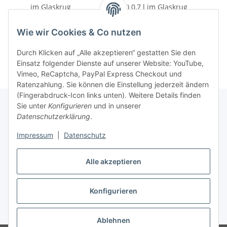
im Glaskrug
vol.) 0,7 l im Glaskrug
16,90 €
*
15,90 €
*
24,14 € pro 1 l
22,71 € pro 1 l
Wie wir Cookies & Co nutzen
Durch Klicken auf „Alle akzeptieren“ gestatten Sie den
Einsatz folgender Dienste auf unserer Website: YouTube,
Vimeo, ReCaptcha, PayPal Express Checkout und
Ratenzahlung. Sie können die Einstellung jederzeit ändern
(Fingerabdruck-Icon links unten). Weitere Details finden
Sie unter
Konfigurieren
und in unserer
Datenschutzerklärung
.
Informationen
Impressum
|
Datenschutz
Gesetzliche Informationen
Alle akzeptieren
Konfigurieren
Vertrag widerrufen
* Alle Preise inkl. gesetzlicher USt., zzgl.
Versand
Ablehnen