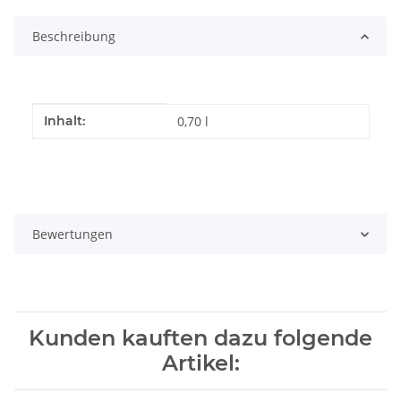
Beschreibung
Produkteigenschaft
Wert
Inhalt:
0,70 l
Bewertungen
Kunden kauften dazu folgende
Artikel: