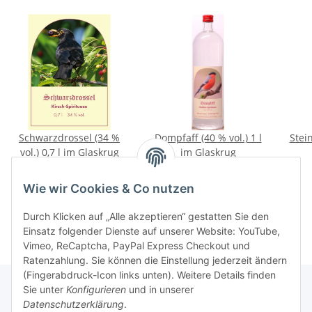
Schwarzdrossel (34 %
Dompfaff (40 % vol.) 1 l
Stei
vol.) 0,7 l im Glaskrug
im Glaskrug
15,90 €
*
21,50 €
*
22,71 € pro 1 l
21,50 € pro 1 l
Wie wir Cookies & Co nutzen
Durch Klicken auf „Alle akzeptieren“ gestatten Sie den
Einsatz folgender Dienste auf unserer Website: YouTube,
Vimeo, ReCaptcha, PayPal Express Checkout und
Ratenzahlung. Sie können die Einstellung jederzeit ändern
(Fingerabdruck-Icon links unten). Weitere Details finden
Sie unter
Konfigurieren
und in unserer
Datenschutzerklärung
.