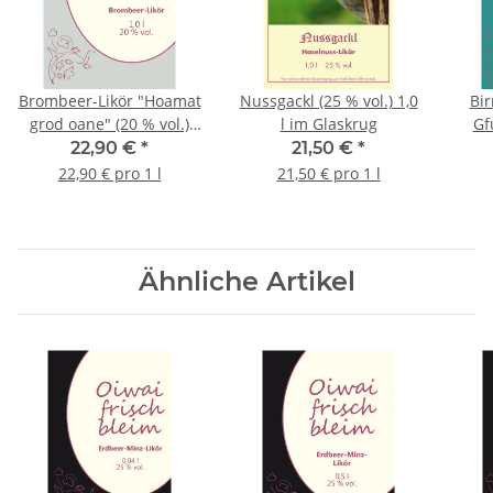
Brombeer-Likör "Hoamat
Nussgackl (25 % vol.) 1,0
Bir
grod oane" (20 % vol.)
l im Glaskrug
Gfu
1,0 l Glaskrug
22,90 €
*
21,50 €
*
22,90 € pro 1 l
21,50 € pro 1 l
Ähnliche Artikel