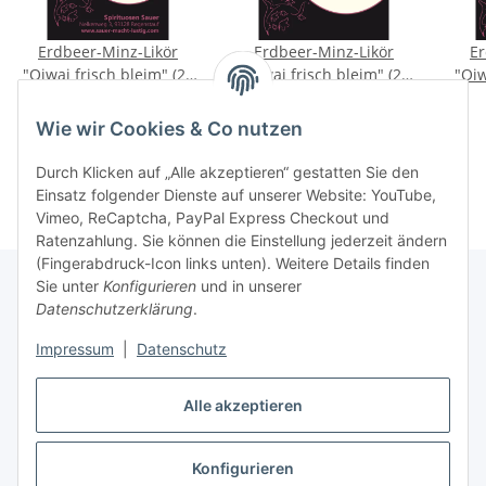
Erdbeer-Minz-Likör
Erdbeer-Minz-Likör
Er
"Oiwai frisch bleim" (25
"Oiwai frisch bleim" (25
"Oiw
% vol.) 0,04 l Glaskrug
% vol.) 0,5 l Centurio
% 
1,70 €
*
13,50 €
*
42,50 € pro 1 l
27,00 € pro 1 l
Wie wir Cookies & Co nutzen
Durch Klicken auf „Alle akzeptieren“ gestatten Sie den
Einsatz folgender Dienste auf unserer Website: YouTube,
Vimeo, ReCaptcha, PayPal Express Checkout und
Ratenzahlung. Sie können die Einstellung jederzeit ändern
(Fingerabdruck-Icon links unten). Weitere Details finden
Sie unter
Konfigurieren
und in unserer
Datenschutzerklärung
.
Informationen
Impressum
|
Datenschutz
Gesetzliche Informationen
Alle akzeptieren
Konfigurieren
Vertrag widerrufen