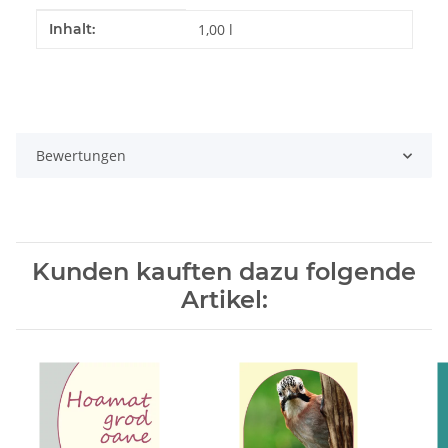
Produkteigenschaft
Wert
Inhalt:
1,00 l
Bewertungen
Kunden kauften dazu folgende
Artikel: