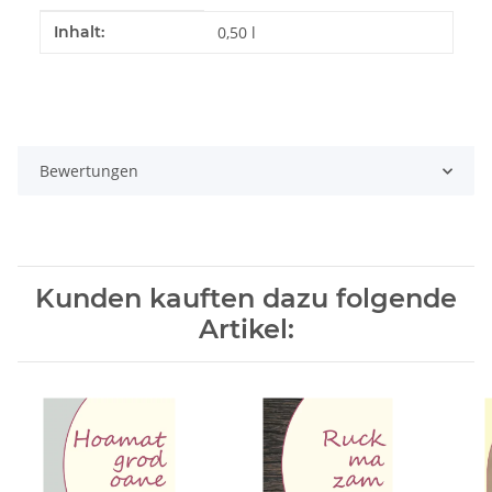
Produkteigenschaft
Wert
Inhalt:
0,50 l
Bewertungen
Kunden kauften dazu folgende
Artikel: