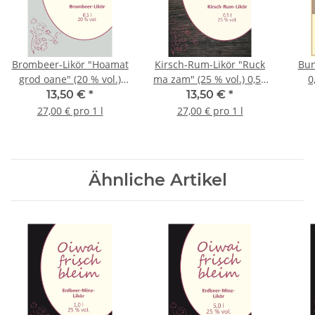
Brombeer-Likör "Hoamat
Kirsch-Rum-Likör "Ruck
Bun
grod oane" (20 % vol.)
ma zam" (25 % vol.) 0,5 l
0
0,5 l Centurio
Centurio
13,50 €
*
13,50 €
*
27,00 € pro 1 l
27,00 € pro 1 l
Ähnliche Artikel