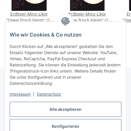
Erdbeer-Minz-Likör
Erdbeer-Minz-Likör
Er
"Oiwai frisch bleim" (25
"Oiwai frisch bleim" (25
"Oiw
% vol.) 1,0 l Glaskrug
% vol.) 5,0 l Kanister
% v
22,90 €
*
104,90 €
*
22,90 € pro 1 l
20,98 € pro 1 l
Wie wir Cookies & Co nutzen
Durch Klicken auf „Alle akzeptieren“ gestatten Sie den
Einsatz folgender Dienste auf unserer Website: YouTube,
Vimeo, ReCaptcha, PayPal Express Checkout und
Ratenzahlung. Sie können die Einstellung jederzeit ändern
(Fingerabdruck-Icon links unten). Weitere Details finden
Sie unter
Konfigurieren
und in unserer
Datenschutzerklärung
.
Informationen
Impressum
|
Datenschutz
Gesetzliche Informationen
Alle akzeptieren
Konfigurieren
Vertrag widerrufen