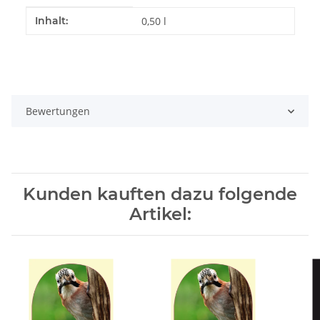
Produkteigenschaft
Wert
Inhalt:
0,50 l
Bewertungen
Kunden kauften dazu folgende
Artikel: