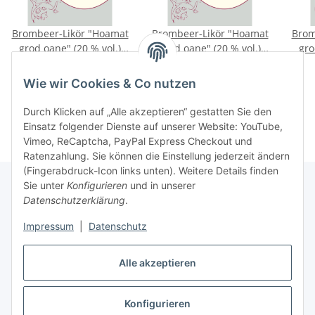
Brombeer-Likör "Hoamat
Brombeer-Likör "Hoamat
Brom
grod oane" (20 % vol.)
grod oane" (20 % vol.)
gro
1,0 l Glaskrug
5,0 l Kanister
22,90 €
*
104,90 €
*
22,90 € pro 1 l
20,98 € pro 1 l
Wie wir Cookies & Co nutzen
Durch Klicken auf „Alle akzeptieren“ gestatten Sie den
Einsatz folgender Dienste auf unserer Website: YouTube,
Vimeo, ReCaptcha, PayPal Express Checkout und
Ratenzahlung. Sie können die Einstellung jederzeit ändern
(Fingerabdruck-Icon links unten). Weitere Details finden
Sie unter
Konfigurieren
und in unserer
Datenschutzerklärung
.
Informationen
Impressum
|
Datenschutz
Gesetzliche Informationen
Alle akzeptieren
Konfigurieren
Vertrag widerrufen