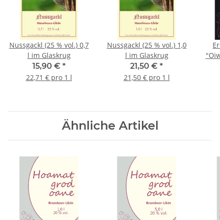
Nussgackl (25 % vol.) 0,7
Nussgackl (25 % vol.) 1,0
Er
l im Glaskrug
l im Glaskrug
"Oiw
% 
15,90 €
*
21,50 €
*
22,71 € pro 1 l
21,50 € pro 1 l
Ähnliche Artikel